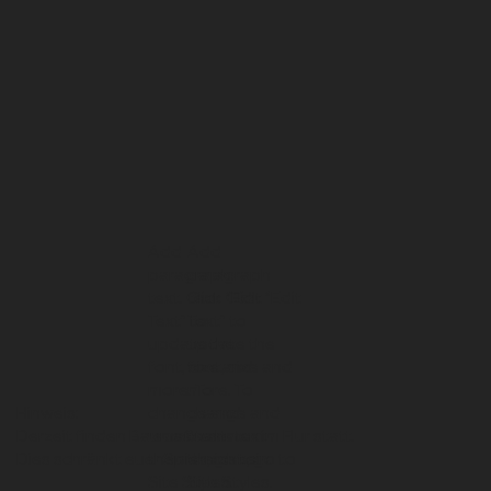
Add
Add
paragraph
paragraph
text. Click “Edit
text. Click “Edit
Text” to
Text” to
update the
update the
font, size and
font, size and
more. To
more. To
Hinweis:
change and
change and
Derzeit finden Baumaßnahmen im Flur statt.
reuse text
reuse text
Dies schränkt euer Spiel nicht ein.
themes, go to
themes, go to
Site Styles.
Site Styles.