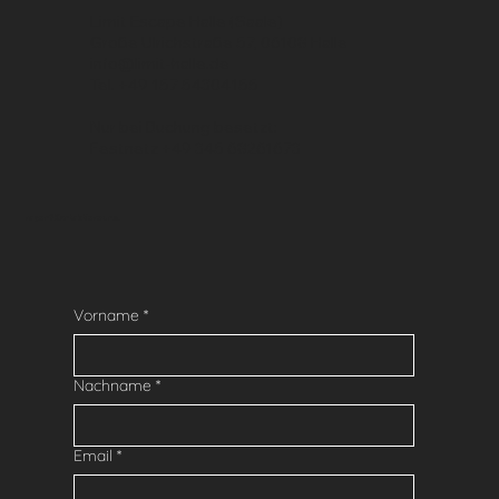
Limit Escape Halle (Saale)
Große Ulrichstraße 57, 06108 Halle
info@limit-halle.de
Tel. +49 157 54304155
Nur bei Buchung besetzt:
Festnetz +49 345 68261673
Fragen? Kontaktiere uns.
Vorname
*
Nachname
*
Email
*